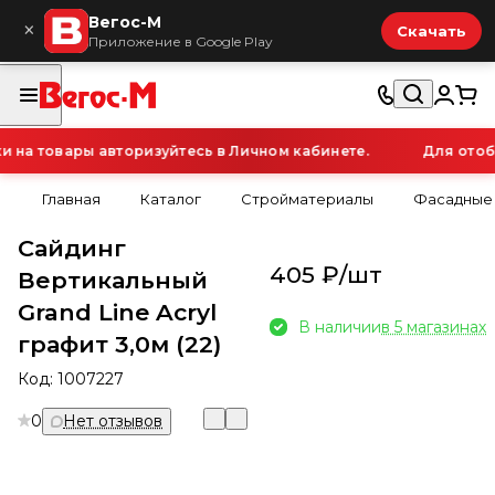
Вегос-М
×
Скачать
Приложение в Google Play
а товары авторизуйтесь в Личном кабинете.
Для отобр
Главная
Каталог
Стройматериалы
Фасадные
Сайдинг
405 ₽/
шт
Вертикальный
Grand Line Acryl
В наличии
в 5 магазинах
графит 3,0м (22)
Код:
1007227
0
Нет отзывов