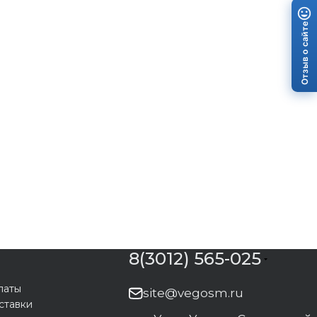
Отзыв о сайте
8(3012) 565-025
латы
site@vegosm.ru
ставки