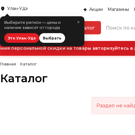
Улан-Удэ
Акции
Магазины
×
Выберите регион — цены и
Каталог
наличие зависят от города
Это Улан-Удэ
Выбрать
ия персональной скидки на товары авторизуйтесь в 
Главная
Каталог
Каталог
Раздел не най