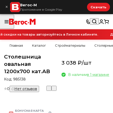
Вегос-М
×
Скачать
Приложение в Google Play
кидки на товары авторизуйтесь в Личном кабинете.
Для
Главная
Каталог
Стройматериалы
Столярные
Столешница
3 038 ₽/
шт
овальная
1200х700 кат.АВ
В наличии
в 1 магазине
Код:
985138
0
Нет отзывов
БОНУСНАЯ КАРТА