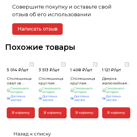
Совершите покупку и оставьте свой
отзыв об его использовании
Написать отзыв
Похожие товары
5 014 ₽/
шт
3 513 ₽/
шт
1 408 ₽/
шт
1 121 ₽/
шт
Столешница
Столешница
Столешница
Дверка
овал хв.
круглая
круглая
жалюзийная
1800х800
(хвоя)
(хвоя) д600мм
хв. 850х394
Самовывоз
Самовывоз
Самовывоз
Самовывоз
кат.АВ
сегодня
д1000мм АВ
сегодня
АВ
сегодня
кат.А
сегодня
Доставка
Доставка
Доставка
Доставка
завтра
завтра
завтра
завтра
В корзину
В корзину
В корзину
В корзину
Назад к списку