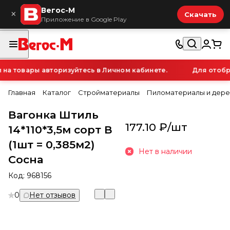
Вегос-М
×
Скачать
Приложение в Google Play
 товары авторизуйтесь в Личном кабинете.
Для отображ
Главная
Каталог
Стройматериалы
Пиломатериалы и дере
Вагонка Штиль
177.10 ₽/
шт
14*110*3,5м сорт В
(1шт = 0,385м2)
Нет в наличии
Сосна
Код:
968156
0
Нет отзывов