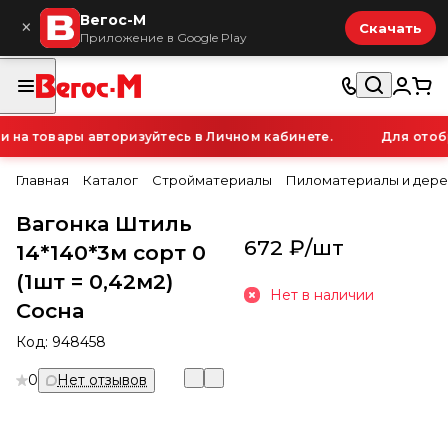
Вегос-М
×
Скачать
Приложение в Google Play
а товары авторизуйтесь в Личном кабинете.
Для отобра
Главная
Каталог
Стройматериалы
Пиломатериалы и дере
Вагонка Штиль
672 ₽/
шт
14*140*3м сорт 0
(1шт = 0,42м2)
Нет в наличии
Сосна
Код:
948458
0
Нет отзывов