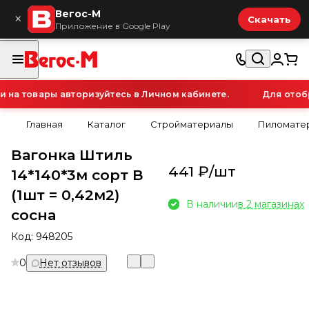
Вегос-М
×
Скачать
Приложение в Google Play
а товары авторизуйтесь в Личном кабинете.
Для отобра
Главная
Каталог
Стройматериалы
Пиломатер
Вагонка Штиль
441 ₽/
шт
14*140*3м сорт В
(1шт = 0,42м2)
В наличии
в 2 магазинах
сосна
Код:
948205
0
Нет отзывов