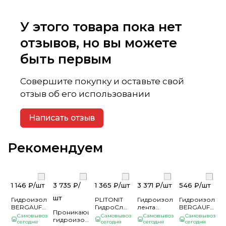
У этого товара пока нет
отзывов, но вы можете
быть первым
Совершите покупку и оставьте свой
отзыв об его использовании
Написать отзыв
Рекомендуем
1 146 ₽/
шт
3 735 ₽/
1 365 ₽/
шт
3 371 ₽/
шт
546 ₽/
шт
шт
Гидроизоляция
PLITONIT
Гидроизоляционнная
Гидроизоляц
BERGAUF
ГидроСлой
лента
BERGAUF
Проникающая
Hydrostop
(ГидроСтена)
готовая к
Hydrostop
Самовывоз
Самовывоз
Самовывоз
Самовывоз
гидроизоляция
20кг (64)
сегодня
20 кг
сегодня
применению
сегодня
5кг (108)
сегодня