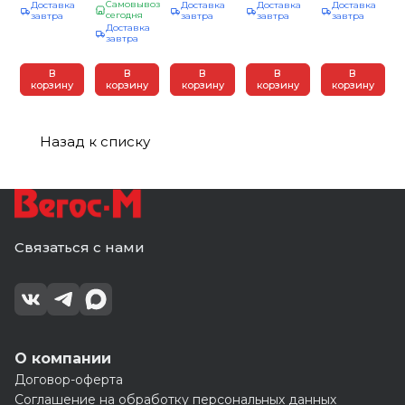
Bergauf
Самовывоз
Доставка
Доставка
Доставка
Доставка
гидроизоляция
Hydro roller,
Hydro Filler,
сегодня
завтра
завтра
завтра
завтра
жесткая
4 кг (1/96)
Доставка
20 кг (1/24)
обмазочная
завтра
(48)
В
В
В
В
В
корзину
корзину
корзину
корзину
корзину
Назад к списку
Связаться с нами
О компании
Договор-оферта
Соглашение на обработку персональных данных