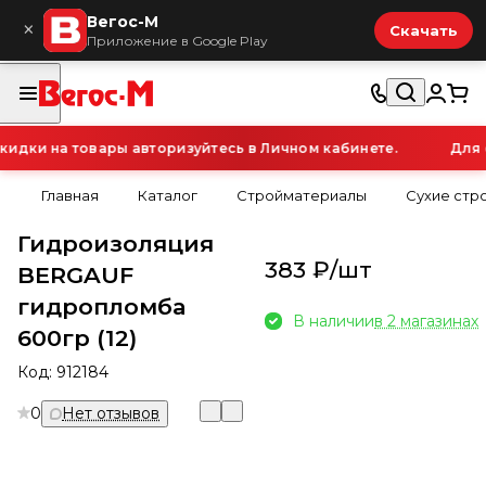
Вегос-М
×
Скачать
Приложение в Google Play
дки на товары авторизуйтесь в Личном кабинете.
Для о
Главная
Каталог
Стройматериалы
Сухие стр
Гидроизоляция
383 ₽/
шт
BERGAUF
гидропломба
В наличии
в 2 магазинах
600гр (12)
Код:
912184
0
Нет отзывов