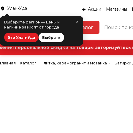
Улан-Удэ
Акции
Магазины
×
Выберите регион — цены и
Каталог
наличие зависят от города
Это Улан-Удэ
Выбрать
ния персональной скидки на товары авторизуйтесь в
Главная
Каталог
Плитка, керамогранит и мозаика
Затирки 