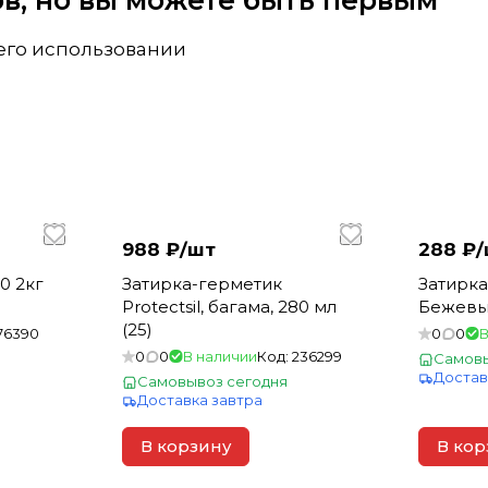
вов, но вы можете быть первым
 его использовании
988 ₽/
шт
288 ₽/
0 2кг
Затирка-герметик
Затирка
Protectsil, багама, 280 мл
Бежевый
(25)
76390
0
0
В
0
0
В наличии
Код:
236299
Самовы
Достав
Самовывоз сегодня
Доставка завтра
В корзину
В кор