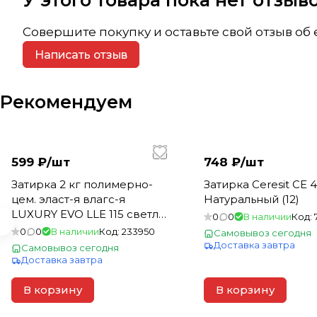
У этого товара пока нет отзы
Совершите покупку и оставьте свой отзыв об
Написать отзыв
Рекомендуем
599 ₽/
шт
748 ₽/
шт
Затирка 2 кг полимерно-
Затирка Ceresit CE 4
цем. эласт-я влагс-я
Натуральный (12)
LUXURY EVO LLE 115 светло-
0
0
В наличии
Код:
серый для швов 1-10мм
0
0
В наличии
Код:
233950
Самовывоз сегодня
(200)
Доставка завтра
Самовывоз сегодня
Доставка завтра
В корзину
В корзину