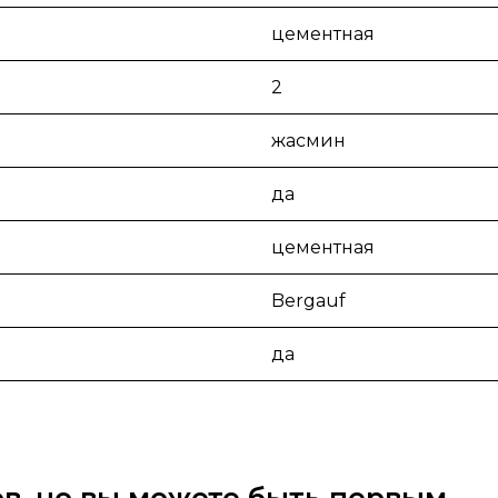
цементная
2
жасмин
да
цементная
Bergauf
да