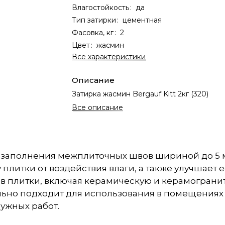
Влагостойкость
:
да
Тип затирки
:
цементная
Фасовка, кг
:
2
Цвет
:
жасмин
Все характеристики
Описание
Затирка жасмин Bergauf Kitt 2кг (320)
Все описание
я заполнения межплиточных швов шириной до 5 
плитки от воздействия влаги, а также улучшает 
ов плитки, включая керамическую и керамограни
ально подходит для использования в помещения
ружных работ.