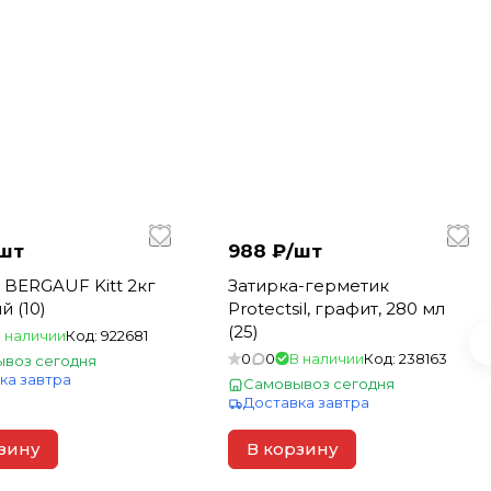
шт
988 ₽/
шт
 BERGAUF Kitt 2кг
Затирка-герметик
 (10)
Protectsil, графит, 280 мл
(25)
 наличии
Код:
922681
0
0
В наличии
Код:
238163
воз сегодня
ка завтра
Самовывоз сегодня
Доставка завтра
зину
В корзину