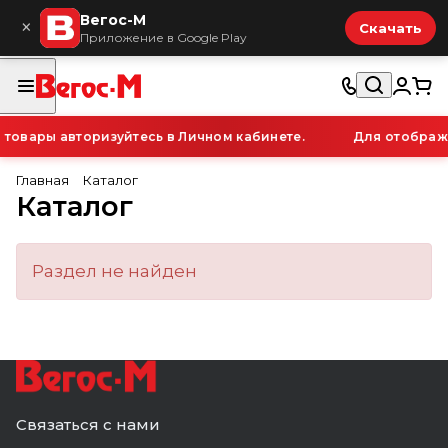
Вегос-М
×
Скачать
Приложение в Google Play
товары авторизуйтесь в Личном кабинете.
Для отображе
Главная
Каталог
Каталог
Раздел не найден
Связаться с нами