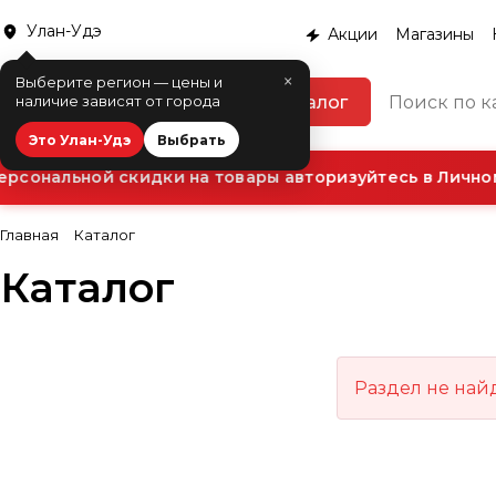
Улан-Удэ
Акции
Магазины
×
Выберите регион — цены и
Каталог
наличие зависят от города
Это Улан-Удэ
Выбрать
рсональной скидки на товары авторизуйтесь в Личном
Главная
Каталог
Каталог
Раздел не най