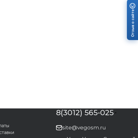
Отзыв о сайте
8(3012) 565-025
латы
site@vegosm.ru
ставки