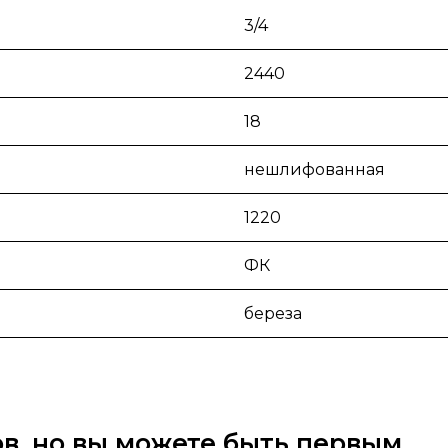
3/4
2440
18
нешлифованная
1220
ФК
береза
вов, но вы можете быть первым