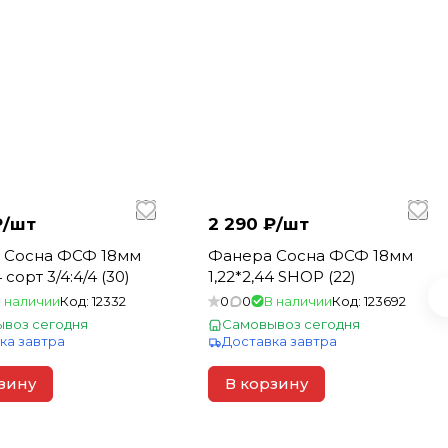
₽/
шт
2 290 ₽/
шт
 Сосна ФСФ 18мм
Фанера Сосна ФСФ 18мм
4 сорт 3/4:4/4 (30)
1,22*2,44 SHOP (22)
 наличии
Код:
12332
0
0
В наличии
Код:
123692
воз сегодня
Самовывоз сегодня
ка завтра
Доставка завтра
зину
В корзину