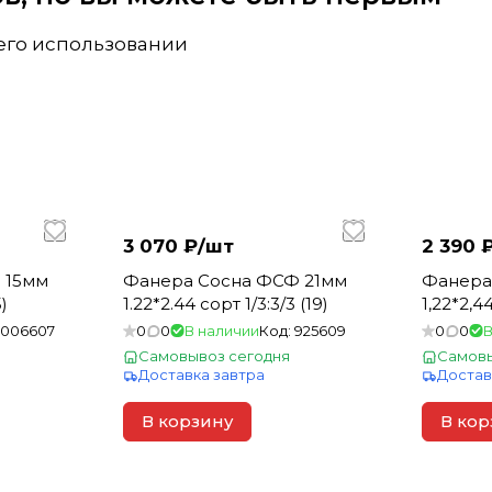
 его использовании
3 070 ₽/
шт
2 390 
 15мм
Фанера Сосна ФСФ 21мм
Фанера
)
1.22*2.44 сорт 1/3:3/3 (19)
1,22*2,4
1006607
0
0
В наличии
Код:
925609
0
0
В
Самовывоз сегодня
Самовы
Доставка завтра
Достав
В корзину
В кор