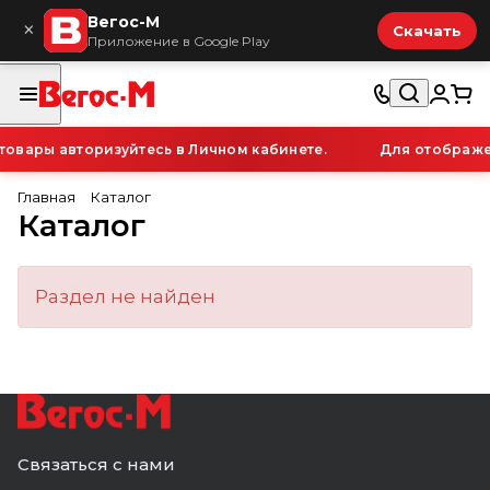
Вегос-М
×
Скачать
Приложение в Google Play
овары авторизуйтесь в Личном кабинете.
Для отображен
Главная
Каталог
Каталог
Раздел не найден
Связаться с нами