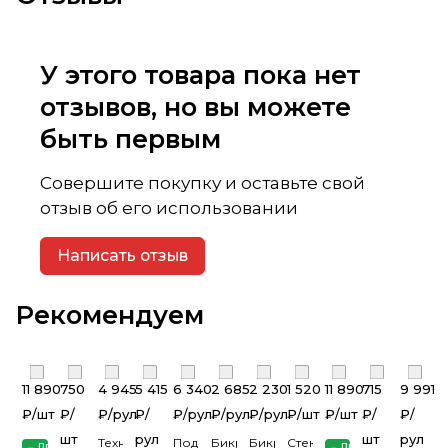
У этого товара пока нет
отзывов, но вы можете
быть первым
Совершите покупку и оставьте свой
отзыв об его использовании
Написать отзыв
Рекомендуем
11 890
750
4 945
5 415
6 340
2 685
2 230
1 520
11 890
715
9 991
₽/
шт
₽/
₽/
рул
₽/
₽/
рул
₽/
рул
₽/
рул
₽/
шт
₽/
шт
₽/
₽/
шт
рул
шт
рул
Техноэласт
Подкладочный
Бикрост
Бикрост
Стеклоизол
Привезем
Привезем