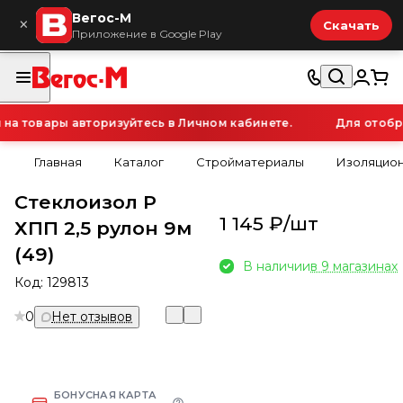
Вегос-М
×
Скачать
Приложение в Google Play
 товары авторизуйтесь в Личном кабинете.
Для отображ
Главная
Каталог
Стройматериалы
Изоляцио
Стеклоизол Р
1 145 ₽/
шт
ХПП 2,5 рулон 9м
(49)
В наличии
в 9 магазинах
Код:
129813
0
Нет отзывов
БОНУСНАЯ КАРТА