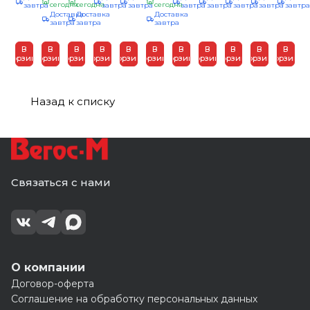
605х344
сегодня
850х394
сегодня
605х394х20
сегодня
завтра
завтра
завтра
завтра
завтра
завтра
завтра
завтр
глухая/
Доставка
Доставка
Доставка
кат.А
кат.А
кат.Экстра
завтра
завтра
завтра
В
В
В
В
В
В
В
В
В
В
В
корзину
корзину
корзину
корзину
корзину
корзину
корзину
корзину
корзину
корзину
корзину
Назад к списку
Связаться с нами
О компании
Договор-оферта
Соглашение на обработку персональных данных