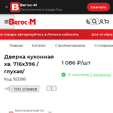
Вегос-М
×
Скачать
Приложение в Google Play
товары авторизуйтесь в Личном кабинете.
Для отображе
Главная
Каталог
Стройматериалы
Столярные
Дверка кухонная
1 086 ₽/
шт
хв. 716х396 /
глухая/
В наличии
в 3 магазинах
Код:
923285
0
Нет отзывов
БОНУСНАЯ КАРТА