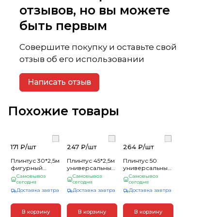
отзывов, но вы можете
быть первым
Совершите покупку и оставьте свой
отзыв об его использовании
Написать отзыв
Похожие товары
171 ₽/
шт
247 ₽/
шт
264 ₽/
шт
Плинтус 30*2,5м
Плинтус 45*2,5м
Плинтус 50
фигурный
универсальный
универсальный
Сосна (20)
Сосна (10)
2,5 м (10)
Самовывоз
Самовывоз
Самовывоз
сегодня
сегодня
сегодня
Доставка завтра
Доставка завтра
Доставка завтра
В корзину
В корзину
В корзину