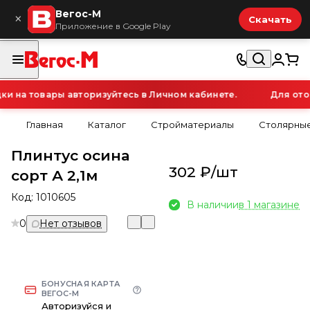
Вегос-М
×
Скачать
Приложение в Google Play
 на товары авторизуйтесь в Личном кабинете.
Для отоб
Главная
Каталог
Стройматериалы
Столярные
Плинтус осина
302 ₽/
шт
сорт А 2,1м
Код:
1010605
В наличии
в 1 магазине
0
Нет отзывов
БОНУСНАЯ КАРТА
ВЕГОС-М
Авторизуйся и