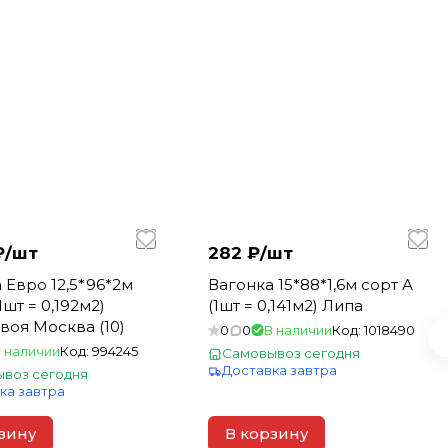
₽/
шт
282 ₽/
шт
 Евро 12,5*96*2м
Вагонка 15*88*1,6м сорт А
1шт = 0,192м2)
(1шт = 0,141м2) Липа
Сосна/Хвоя Москва (10)
0
0
В наличии
Код:
1018490
 наличии
Код:
994245
Самовывоз сегодня
Доставка завтра
воз сегодня
ка завтра
зину
В корзину