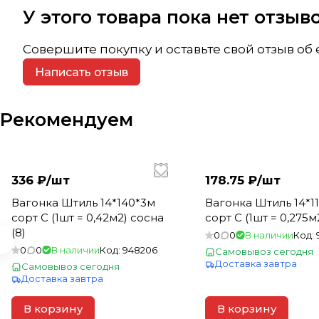
У этого товара пока нет отзы
Совершите покупку и оставьте свой отзыв об
Написать отзыв
Рекомендуем
336 ₽/
шт
178.75 ₽/
шт
Вагонка Штиль 14*140*3м
Вагонка Штиль 14*11
сорт С (1шт = 0,42м2) сосна
сорт С (1шт = 0,275м
(8)
0
0
В наличии
Код:
0
0
В наличии
Код:
948206
Самовывоз сегодня
Доставка завтра
Самовывоз сегодня
Доставка завтра
В корзину
В корзину