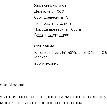
Характеристики
Длина, мм
:
4000
Сорт древесины
:
С
Тип профиля
:
Штиль
Порода древесины
:
Сосна
Все характеристики
Описание
Вагонка Штиль 14*146*4м сорт С (1шт = 0,
Москва
Все описание
Сосна Москва
ревянная вагонка с соединением шип‑паз для вн
омогает скрыть неровности основания.