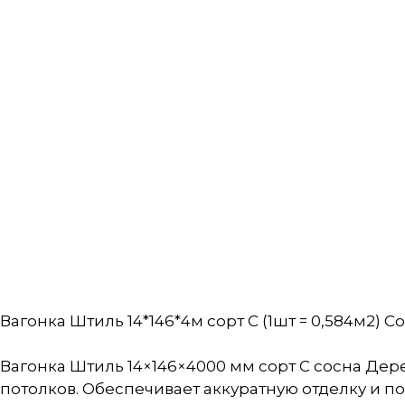
Вагонка Штиль 14*146*4м сорт С (1шт = 0,584м2) 
Вагонка Штиль 14×146×4000 мм сорт С сосна Де
потолков. Обеспечивает аккуратную отделку и п