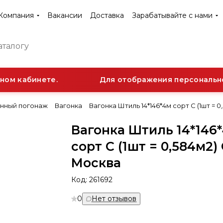
Компания
Вакансии
Доставка
Зарабатывайте с нами
ом кабинете.
Для отображения персональной 
нный погонаж
Вагонка
Вагонка Штиль 14*146*4м сорт С (1шт = 
Вагонка Штиль 14*146
сорт С (1шт = 0,584м2)
Москва
Код:
261692
0
Нет отзывов