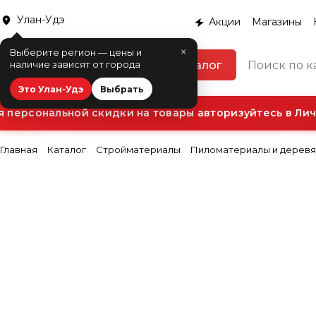
Улан-Удэ
Акции
Магазины
×
Выберите регион — цены и
Каталог
наличие зависят от города
Это Улан-Удэ
Выбрать
ерсональной скидки на товары авторизуйтесь в Личн
Главная
Каталог
Стройматериалы
Пиломатериалы и деревя