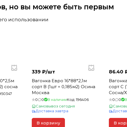
вов, но вы можете быть первым
 его использовании
339 ₽/
шт
86.40 
0*2,5м
Вагонка Евро 16*88*2,1м
Вагонка
2) сосна
сорт В (1шт = 0,185м2) Осина
сорт С (
Москва
950347
0
0
В наличии
Код:
196406
0
0
В
Самовывоз сегодня
Самовы
Доставка завтра
Достав
В корзину
В кор