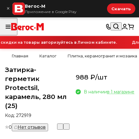
Вегос-М
×
Скачать
Приложение в Google Play
идки на товары авторизуйтесь в Личном кабинете.
Для 
Главная
Каталог
Плитка, керамогранит и мозаика
Затирка-
988 ₽/
шт
герметик
Protectsil,
В наличии
в 1 магазине
карамель, 280 мл
(25)
Код:
272919
0
Нет отзывов