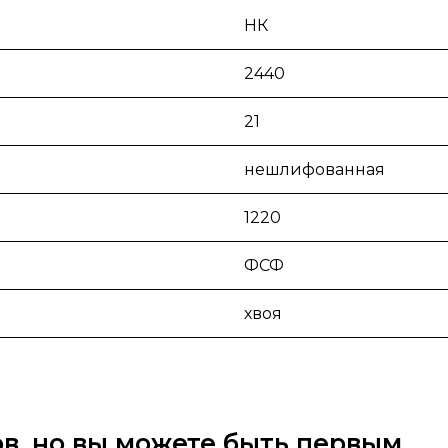
НК
2440
21
нешлифованная
1220
ФСФ
хвоя
вов, но вы можете быть первым