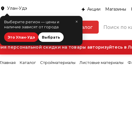
Улан-Удэ
Акции
Магазины
×
Выберите регион — цены и
Каталог
наличие зависят от города
Это Улан-Удэ
Выбрать
 персональной скидки на товары авторизуйтесь в Ли
Главная
Каталог
Стройматериалы
Листовые материалы
Ф