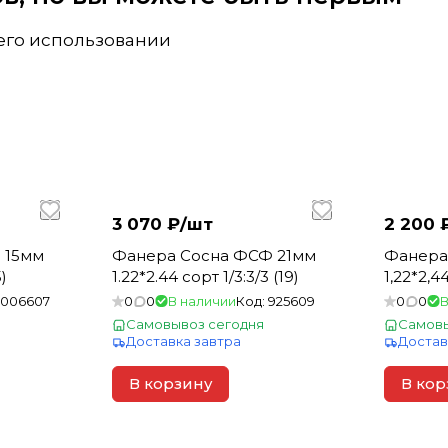
 его использовании
3 070 ₽/
шт
2 200 
 15мм
Фанера Сосна ФСФ 21мм
Фанера
)
1.22*2.44 сорт 1/3:3/3 (19)
1,22*2,4
1006607
0
0
В наличии
Код:
925609
0
0
В
Самовывоз сегодня
Самовы
Доставка завтра
Достав
В корзину
В кор