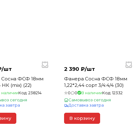
₽/
шт
2 390 ₽/
шт
 Сосна ФСФ 18мм
Фанера Сосна ФСФ 18мм
4 НК (mix) (22)
1,22*2,44 сорт 3/4:4/4 (30)
 наличии
Код:
238214
0
0
В наличии
Код:
12332
воз сегодня
Самовывоз сегодня
ка завтра
Доставка завтра
зину
В корзину