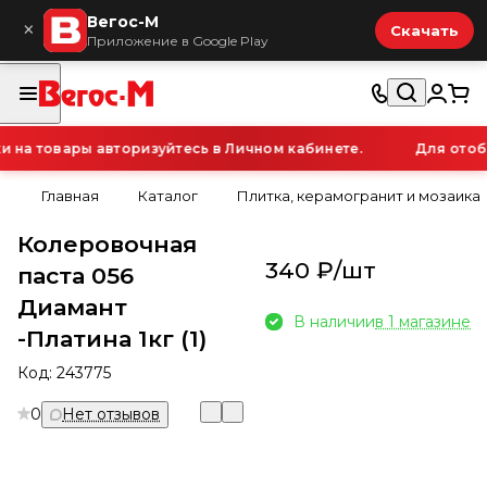
Вегос-М
×
Скачать
Приложение в Google Play
а товары авторизуйтесь в Личном кабинете.
Для отобр
Главная
Каталог
Плитка, керамогранит и мозаика
Колеровочная
340 ₽/
шт
паста 056
Диамант
В наличии
в 1 магазине
-Платина 1кг (1)
Код:
243775
0
Нет отзывов