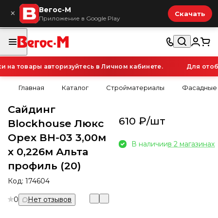
Вегос-М
×
Скачать
Приложение в Google Play
на товары авторизуйтесь в Личном кабинете.
Для отобр
Главная
Каталог
Стройматериалы
Фасадные
Сайдинг
610 ₽/
шт
Blockhouse Люкс
Орех ВН-03 3,00м
В наличии
в 2 магазинах
х 0,226м Альта
профиль (20)
Код:
174604
0
Нет отзывов