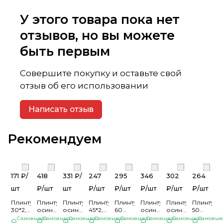
У этого товара пока нет
отзывов, но вы можете
быть первым
Совершите покупку и оставьте свой
отзыв об его использовании
Написать отзыв
Рекомендуем
171 ₽/
418
331 ₽/
247
295
346
302
264
шт
₽/
шт
шт
₽/
шт
₽/
шт
₽/
шт
₽/
шт
₽/
шт
Плинтус
Плинтус
Плинтус
Плинтус
Плинтус
Плинтус
Плинтус
Плинтус
30*2,5м
осина
осина
45*2,5м
60
осина
осина
50
фигурный
сорт
сорт
универсальный
волна
сорт
сорт
универса
Самовывоз
Самовывоз
Самовывоз
Самовывоз
Самовывоз
Самовывоз
Самовывоз
Самовыв