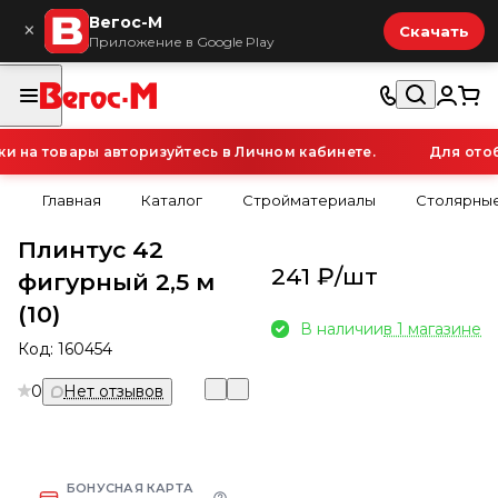
Вегос-М
×
Скачать
Приложение в Google Play
на товары авторизуйтесь в Личном кабинете.
Для отобр
Главная
Каталог
Стройматериалы
Столярные
Плинтус 42
241 ₽/
шт
фигурный 2,5 м
(10)
В наличии
в 1 магазине
Код:
160454
0
Нет отзывов
БОНУСНАЯ КАРТА