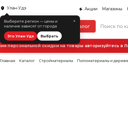
Улан-Удэ
Акции
Магазины
×
Выберите регион — цены и
Каталог
наличие зависят от города
Это Улан-Удэ
Выбрать
я персональной скидки на товары авторизуйтесь в Ли
Главная
Каталог
Стройматериалы
Пиломатериалы и деревя