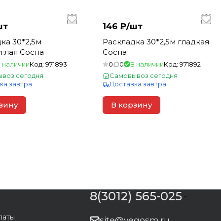
шт
146 ₽/
шт
ка 30*2,5м
Раскладка 30*2,5м гладкая
глая Сосна
Сосна
 наличии
Код:
971893
0
0
В наличии
Код:
971892
воз сегодня
Самовывоз сегодня
ка завтра
Доставка завтра
зину
В корзину
8(3012) 565-025
латы
site@vegosm.ru