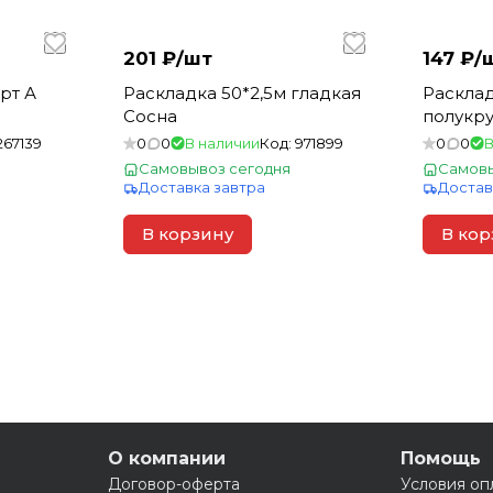
201 ₽/
шт
147 ₽/
рт А
Раскладка 50*2,5м гладкая
Расклад
Сосна
полукру
267139
0
0
В наличии
Код:
971899
0
0
В
Самовывоз сегодня
Самовы
Доставка завтра
Достав
В корзину
В кор
О компании
Помощь
Договор-оферта
Условия оп