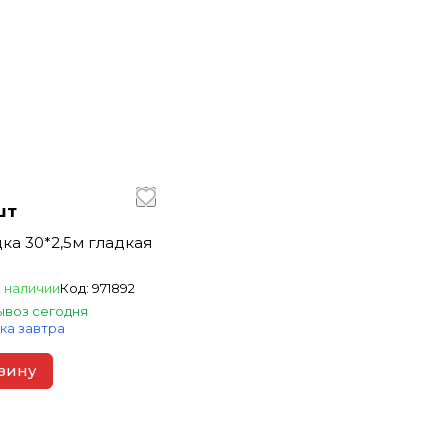
шт
ка 30*2,5м гладкая
 наличии
Код:
971892
воз сегодня
ка завтра
зину