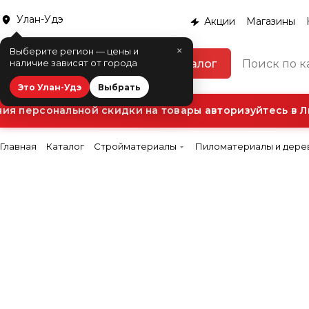
Улан-Удэ
Акции
Магазины
×
Выберите регион — цены и
Каталог
наличие зависят от города
Это Улан-Удэ
Выбрать
я персональной скидки на товары авторизуйтесь в Ли
Главная
Каталог
Стройматериалы
Пиломатериалы и дере