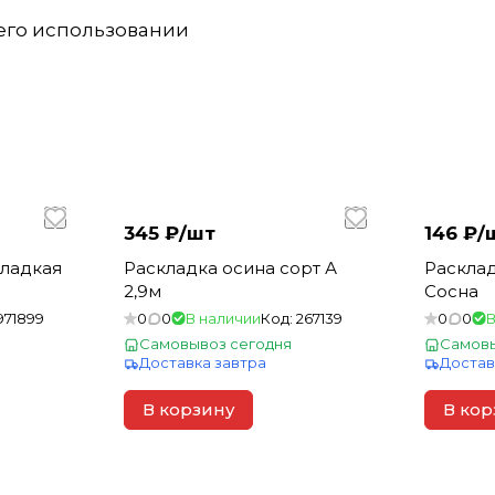
 его использовании
345 ₽/
шт
146 ₽/
гладкая
Раскладка осина сорт А
Расклад
2,9м
Сосна
971899
0
0
В наличии
Код:
267139
0
0
В
Самовывоз сегодня
Самовы
Доставка завтра
Достав
В корзину
В кор